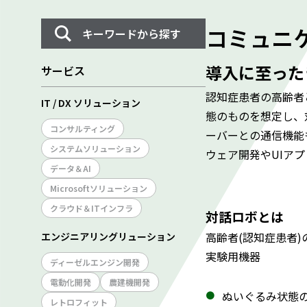
コミュニ
キーワードから探す
導入に至った
サービス
認知症患者の高齢者
IT / DX ソリューション
態のものを想定し、
コンサルティング
ーバーとの通信機能
システムソリューション
ウェア開発やUIア
データ＆AI
Microsoftソリューション
クラウド＆ITインフラ
対話ロボとは
高齢者(認知症患者
エンジニアリングリューション
実験用機器
ディーゼルエンジン開発
電動化開発
農建機開発
ぬいぐるみ状態
レトロフィット