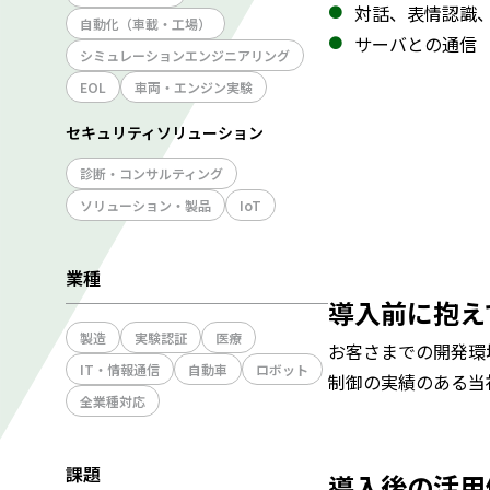
対話、表情認識
自動化（車載・工場）
サーバとの通信
シミュレーションエンジニアリング
EOL
車両・エンジン実験
セキュリティソリューション
診断・コンサルティング
ソリューション・製品
IoT
業種
導入前に抱え
製造
実験認証
医療
お客さまでの開発環
IT・情報通信
自動車
ロボット
制御の実績のある当
全業種対応
課題
導入後の活用