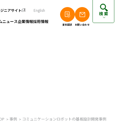
ンジニアサイト
English
検索
ム
ニュース
企業情報
採用情報
資料請求
お問い合わせ
個人のお客さまは以下をご覧ください
派遣エンジニアの方はこちら
フリーランスエンジニアの方はこちら
OP
事例
コミュニケーションロボットの基板設計開発事例