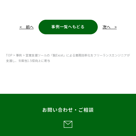
事例一覧へもどる
< 前へ
次へ >
TOP
事例
営業支援ツールの「脱Excel」による業務効率化をフリーランスエンジニアが
支援し、生産性1.5倍向上に寄与
お問い合わせ・ご相談