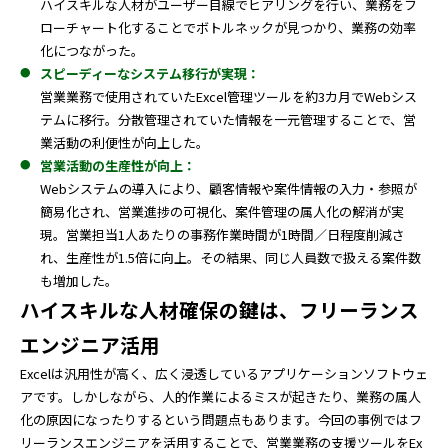
ハイスキルな人材がユーザー目線でヒアリングを行い、業務をフ
ローチャート化することでボトルネックが見つかり、業務の効率
化につながった。
スピーディーなシステム移行が実現：
営業業務で使用されていたExcel管理ツールを約3カ月でWebシス
テムに移行。分散管理されていた情報を一元管理することで、営
業活動の利便性が向上した。
営業活動の生産性が向上：
Webシステムの導入により、顧客情報や案件情報の入力・参照が
簡易化され、営業進捗の可視化、案件管理の属人化の解消が実
現。営業担当1人あたりの事務作業時間が1時間／日程度削減さ
れ、生産性が1.5倍に向上。その結果、同じ人員数で扱える案件数
も増加した。
ハイスキルな人材確保の鍵は、フリーランス
エンジニア活用
Excelは汎用性が高く、広く浸透しているアプリケーションソフトウェ
アです。しかしながら、人的作業によるミスが起きたり、業務の属人
化の原因になったりするという問題点もあります。今回の事例ではフ
リーランスエンジニアを活用することで、営業業務の支援ツールをEx