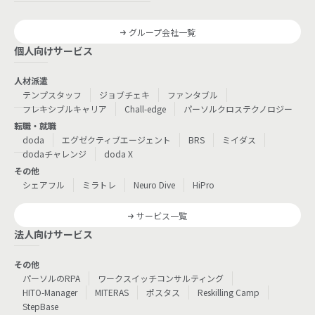
グループ会社一覧
個人向けサービス
人材派遣
テンプスタッフ
ジョブチェキ
ファンタブル
フレキシブルキャリア
Chall-edge
パーソルクロステクノロジー
転職・就職
doda
エグゼクティブエージェント
BRS
ミイダス
dodaチャレンジ
doda X
その他
シェアフル
ミラトレ
Neuro Dive
HiPro
サービス一覧
法人向けサービス
その他
パーソルのRPA
ワークスイッチコンサルティング
HITO-Manager
MITERAS
ポスタス
Reskilling Camp
StepBase