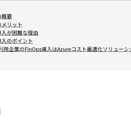
sの概要
sのメリット
ps導入が困難な理由
s導入のポイント
eご利用企業のFinOps導入はAzureコスト最適化ソリュー
要