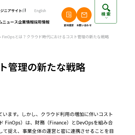
ンジニアサイト
English
検索
ム
ニュース
企業情報
採用情報
資料請求
お問い合わせ
FinOpsとは？クラウド時代におけるコスト管理の新たな戦略
個人のお客さまは以下をご覧ください
派遣エンジニアの方はこちら
スト管理の新たな戦略
フリーランスエンジニアの方はこちら
ています。しかし、クラウド利用の増加に伴いコスト
nOps）は、財務（Finance）とDevOpsを組み合
して捉え、事業全体の運営と密に連携させることを目