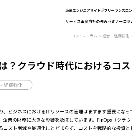
派遣エンジニアサイト
フリーランスエ
サービス
事例
当社の強み
セミナー
コラ
TOP
コラム
経営・組織強化
sとは？クラウド時代におけるコ
・組織強化
り、ビジネスにおけるITリソースの管理はますます重要になっ
業の財務に大きな影響を及ぼしています。FinOps（クラウド Fi
るコスト削減や最適化にとどまらず、コストを戦略的な投資と