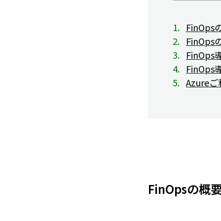
FinOp
FinOp
FinO
FinOp
Azur
FinOpsの概