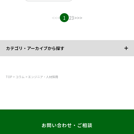
<<
<
1
2
3
>
>>
カテゴリ・アーカイブから探す
カテゴリから探す
TOP
コラム
エンジニア・人材採用
すべて
技術開発・ソリューション
DX推進・IT活用
経営・組織強化
エンジニア・人材採用
お問い合わせ・ご相談