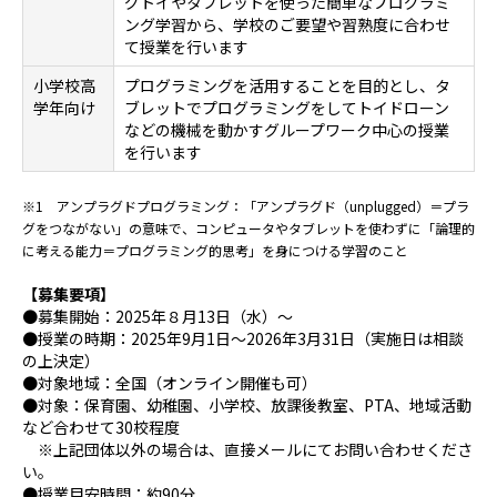
グトイやタブレットを使った簡単なプログラミ
ング学習から、学校のご要望や習熟度に合わせ
て授業を行います
小学校高
プログラミングを活用することを目的とし、タ
学年向け
ブレットでプログラミングをしてトイドローン
などの機械を動かすグループワーク中心の授業
を行います
※1 アンプラグドプログラミング：「アンプラグド（unplugged）＝プラ
グをつながない」の意味で、コンピュータやタブレットを使わずに「論理的
に考える能力＝プログラミング的思考」を身につける学習のこと
【募集要項】
●募集開始：
2025
年８月
13
日（水）～
●授業の時期：
2025
年
9
月
1
日～
2026
年
3
月
31
日（実施日は相談
の上決定）
●対象地域：全国（オンライン開催も可）
●対象：保育園、幼稚園、小学校、放課後教室、
PTA
、地域活動
など合わせて
30
校程度
※上記団体以外の場合は、直接メールにてお問い合わせくださ
い。
●授業目安時間：約
90
分