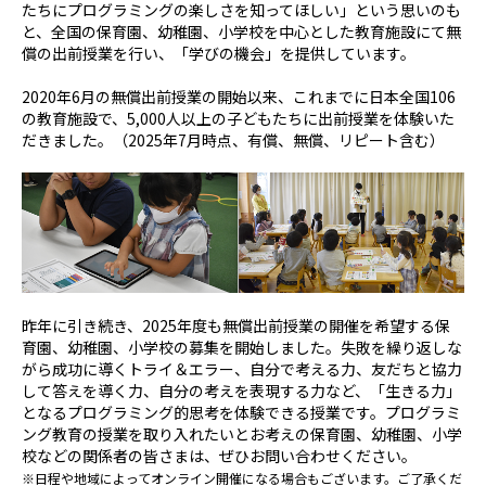
たちにプログラミングの楽しさを知ってほしい」という思いのも
と、全国の保育園、幼稚園、小学校を中心とした教育施設にて無
償の出前授業を行い、「学びの機会」を提供しています。
2020
年
6
月の無償出前授業の開始以来、これまでに日本全国
106
の教育施設で、
5,000
人以上の子どもたちに出前授業を体験いた
だきました。（
2025
年
7
月時点、有償、無償、リピート含む）
昨年に引き続き、
2025
年度も無償出前授業の開催を希望する保
育園、幼稚園、小学校の募集を開始しました。失敗を繰り返しな
がら成功に導くトライ＆エラー、自分で考える力、友だちと協力
して答えを導く力、自分の考えを表現する力など、「生きる力」
となるプログラミング的思考を体験できる授業です。プログラミ
ング教育の授業を取り入れたいとお考えの保育園、幼稚園、小学
校などの関係者の皆さまは、ぜひお問い合わせください。
※日程や地域によってオンライン開催になる場合もございます。ご了承くだ