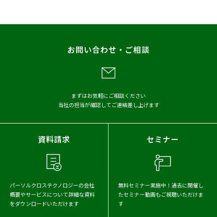
プレスリリース
調査
レポート
お問い合わせ・ご相談
メディア掲載
アーカイブから探す
まずはお気軽にご相談ください
当社の担当が確認してご連絡差し上げます
2026年
2025年
2024年
2023年
2022年
2021年
資料請求
セミナー
2020年
2019年
2018年
2017年
パーソルクロステクノロジーの会社
無料セミナー実施中！
過去に開催し
概要や
サービスについて詳細な資料
たセミナー動画もご視聴いただけま
をダウンロードいただけます
す