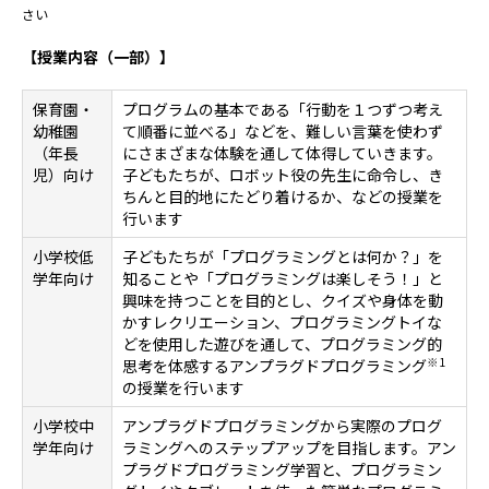
さい
【授業内容（一部）】
保育園・
プログラムの基本である「行動を１つずつ考え
幼稚園
て順番に並べる」などを、難しい言葉を使わず
（年長
にさまざまな体験を通して体得していきます。
児）向け
子どもたちが、ロボット役の先生に命令し、き
ちんと目的地にたどり着けるか、などの授業を
行います
小学校低
子どもたちが「プログラミングとは何か？」を
学年向け
知ることや「プログラミングは楽しそう！」と
興味を持つことを目的とし、クイズや身体を動
かすレクリエーション、プログラミングトイな
どを使用した遊びを通して、プログラミング的
※1
思考を体感するアンプラグドプログラミング
の授業を行います
小学校中
アンプラグドプログラミングから実際のプログ
学年向け
ラミングへのステップアップを目指します。アン
プラグドプログラミング学習と、プログラミン