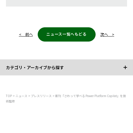
ニュース一覧へもどる
< 前へ
次へ >
カテゴリ・アーカイブから探す
カテゴリから探す
TOP
ニュース
プレスリリース
新刊『さわって学べる Power Platform Copilot』を技
術監修
すべて
お知らせ
プレスリリース
調査