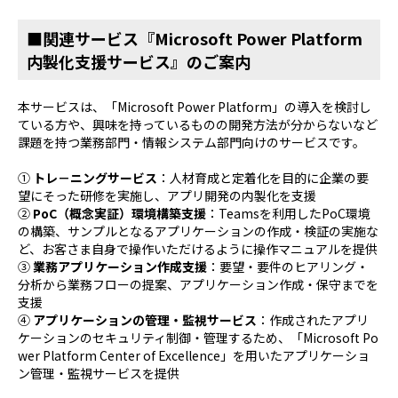
■関連サービス『Microsoft Power Platform
内製化支援サービス』のご案内
本サービスは、「Microsoft Power Platform」の導入を検討し
ている方や、興味を持っているものの開発方法が分からないなど
課題を持つ業務部門・情報システム部門向けのサービスです。
①
トレ－ニングサービス
：人材育成と定着化を目的に企業の要
望にそった研修を実施し、アプリ開発の内製化を支援
②
PoC（概念実証）環境構築支援
：Teamsを利用したPoC環境
の構築、サンプルとなるアプリケーションの作成・検証の実施な
ど、お客さま自身で操作いただけるように操作マニュアルを提供
③
業務アプリケーション作成支援
：要望・要件のヒアリング・
分析から業務フローの提案、アプリケーション作成・保守までを
支援
④
アプリケーションの管理・監視サービス
：作成されたアプリ
ケーションのセキュリティ制御・管理するため、「Microsoft Po
wer Platform Center of Excellence」を用いたアプリケーショ
ン管理・監視サービスを提供