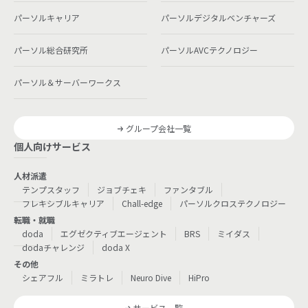
パーソルキャリア
パーソルデジタルベンチャーズ
パーソル総合研究所
パーソルAVCテクノロジー
パーソル＆サーバーワークス
グループ会社一覧
個人向けサービス
人材派遣
テンプスタッフ
ジョブチェキ
ファンタブル
フレキシブルキャリア
Chall-edge
パーソルクロステクノロジー
転職・就職
doda
エグゼクティブエージェント
BRS
ミイダス
dodaチャレンジ
doda X
その他
シェアフル
ミラトレ
Neuro Dive
HiPro
サービス一覧