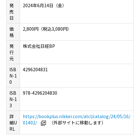
発
2024年6月14日（金）
売
日
価
2,800円（税込3,080円）
格
発
株式会社日経BP
行
元
ISB
4296204831
N-1
0
ISB
978-4296204830
N-1
3
詳
https://bookplus.nikkei.com/atcl/catalog/24/05/16/
細U
01402/
（外部サイトに移動します）
RL