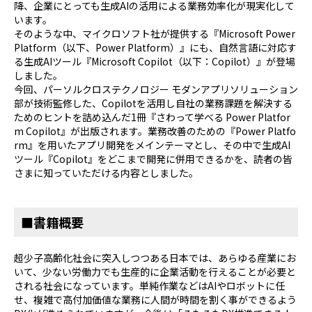
降、企業にとっても生成AIの活用による業務効率化が現実化して
います。
そのような中、マイクロソフト社が提供する『Microsoft Power
Platform（以下、Power Platform）』にも、自然言語に対応す
る生成AIツール『Microsoft Copilot（以下：Copilot）』が登場
しました。
今回、パーソルクロステクノロジー モダンアプリソリューション
部が技術監修した、Copilotを活用し自社の業務課題を解決する
ためのヒントを詰め込んだ1冊『さわって学べる Power Platfor
m Copilot』が出版されます。業務改善のための『Power Platfo
rm』を用いたアプリ開発をメインテーマとし、その中で生成AI
ツール『Copilot』をどこまで開発に併用できるかを、読者の皆
さまに知っていただける内容としました。
■書籍概要
超少子高齢化社会に突入しつつある日本では、あらゆる産業にお
いて、少ない労働力でも生産的に企業活動を行えることが必要と
される社会になっています。単純作業などはAIやロボットに任
せ、複雑で高付加価値な業務に人間が時間を割く事ができるよう