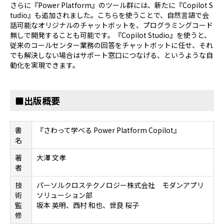
さらに『Power Platform』のツール群には、新たに『Copilot S
tudio』も追加されました。こちらを使うことで、自然言語で会
話可能なオリジナルのチャットボットを、プログラミングコード
無しで開発することも可能です。『Copilot Studio』を使うと、
従来のコールセンター業務の回答をチャットボットに任せ、それ
でも解決しない場合はサポート窓口につなげる、というような自
動化を実現できます。
■出版概要
書
『さわって学べる Power Platform Copilot』
名
著
大澤 文孝
者
技
パーソルクロステクノロジー株式会社 モダンアプリ
術
ソリューション部
監
坂本 英明、西村 和也、世良 桜子
修