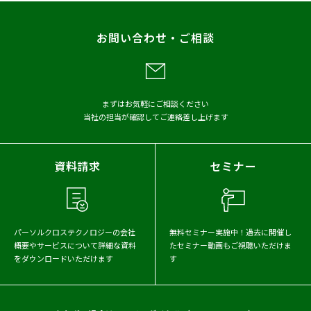
レポート
お問い合わせ・ご相談
メディア掲載
アーカイブから探す
まずはお気軽にご相談ください
当社の担当が確認してご連絡差し上げます
2026年
2025年
2024年
2023年
2022年
2021年
資料請求
セミナー
2020年
2019年
2018年
2017年
パーソルクロステクノロジーの会社
無料セミナー実施中！
過去に開催し
概要や
サービスについて詳細な資料
たセミナー動画もご視聴いただけま
をダウンロードいただけます
す