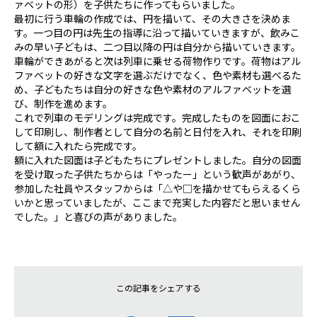
ァベットの形）を子供たちに作ってもらいました。
最初に行う車輪の作成では、円を描いて、その大きさを決めま
す。一つ目の円は先生の指導に沿って描いていきますが、飲みこ
みの早い子どもは、二つ目以降の円は自分から描いていきます。
車輪ができあがると次は列車に乗せる荷物作りです。荷物はアル
ファベットの好きな文字を選ぶだけでなく、色や素材も選べるた
め、子どもたちは自分の好きな色や素材のアルファベットを選
び、制作を進めます。
これで列車のモデリングは完成です。完成したものを図面におこ
して印刷し、制作者として自分の名前と日付を入れ、それを印刷
して額に入れたら完成です。
額に入れた図面は子どもたちにプレゼントしました。自分の図面
を受け取った子供たちからは「やったー」という歓声があがり、
参加した社員やスタッフからは「△や□を描かせてもらえるくら
いかと思っていましたが、ここまで充実した内容だと思いません
でした。」と喜びの声がありました。
この記事をシェアする