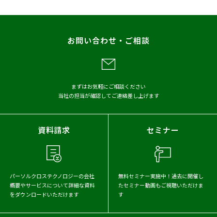
プレスリリース
調査
レポート
お問い合わせ・ご相談
メディア掲載
アーカイブから探す
まずはお気軽にご相談ください
当社の担当が確認してご連絡差し上げます
2026年
2025年
2024年
2023年
2022年
2021年
資料請求
セミナー
2020年
2019年
2018年
2017年
パーソルクロステクノロジーの会社
無料セミナー実施中！
過去に開催し
概要や
サービスについて詳細な資料
たセミナー動画もご視聴いただけま
をダウンロードいただけます
す