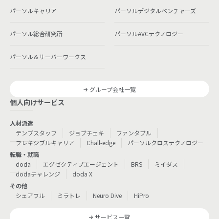
パーソルキャリア
パーソルデジタルベンチャーズ
パーソル総合研究所
パーソルAVCテクノロジー
パーソル＆サーバーワークス
グループ会社一覧
個人向けサービス
人材派遣
テンプスタッフ
ジョブチェキ
ファンタブル
フレキシブルキャリア
Chall-edge
パーソルクロステクノロジー
転職・就職
doda
エグゼクティブエージェント
BRS
ミイダス
dodaチャレンジ
doda X
その他
シェアフル
ミラトレ
Neuro Dive
HiPro
サービス一覧