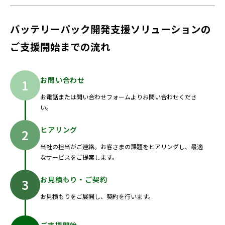
A
部品FMEAを用いてリーク電流（本来流れる電路以外に漏れて
しまった電流）や、追加端子処理などの洗い出しを行うことで
ご提案が可能です。推奨実施評価項目についてもご案内しま
バッテリーパック開発支援ソリューションの
す。
ご支援開始までの流れ
お問い合わせ
お電話または問い合わせフォームよりお問い合わせくださ
い。
ヒアリング
当社の担当がご連絡。お客さまの課題をヒアリングし、最適
なサービスをご提案します。
お見積もり・ご契約
お見積もりをご展開し、契約を行います。
ご支援開始