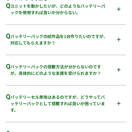
Q
ユニットを動かしたいが、どのようなバッテリーパ
ックを使用すれば良いか分からない。
A
ユニットの使われ方や防水など、守るべき条件を提供いただく
ことで、目的に応じたバッテリーパックの設計・ご提案が可能
Q
バッテリーパックの試作品を1台作りたいのですが、
です。
対応してもらえますか？
A
対応可能です。ただし、当社には試作工場がないため、バッテ
リーパックの設計後、信頼性の高い試作メーカーへ依頼し試
Q
バッテリーパックの搭載方法が分からないのです
作品をお作りします。お気軽にご相談ください。
が、具体的にどのような支援を受けられますか？
A
使われ方に基づいた仕様を提供いただくことで、取り付けるブ
ラケットの設計や組み付け作業、配線の取り付け方法などの
Q
バッテリーセル単体はあるのですが、どうやってバ
ご提案が可能です。
ッテリーパックとして搭載すれば良いか困っていま
す。
A
バッテリーセルの情報、バッテリーパックにした時の仕様、
使われ方に基づいた仕様を提供いただくことで、バッテリーパ