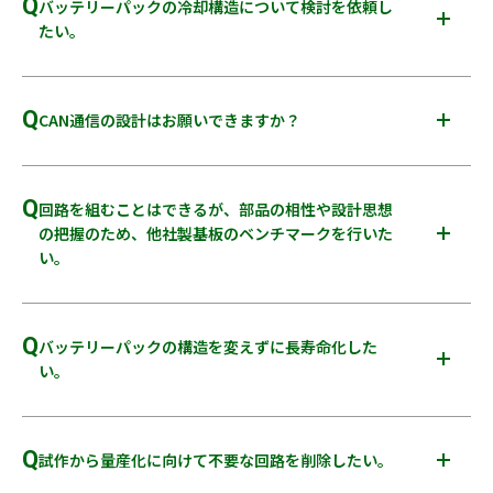
Q
バッテリーパックの冷却構造について検討を依頼し
ック内のレイアウト検討や搭載検討のご提案が可能です。
たい。
A
熱流体解析を使用し、空冷・水冷・冷媒冷却など、仕様と用途
に合わせたパッケージでご提案が可能です。
Q
CAN通信の設計はお願いできますか？
A
仕様情報を提供いただくことで、社内で保有するマイコンツー
ルを使用し設計・ご提案が可能です。
Q
回路を組むことはできるが、部品の相性や設計思想
の把握のため、他社製基板のベンチマークを行いた
い。
A
ベンチマークを行いたい部品を郵送いただくことで、当社で分
解・調査を行い調査レポートを作成します。部品を指示いただ
Q
バッテリーパックの構造を変えずに長寿命化した
ければ買い付けも可能です。レポートへ記載する内容について
い。
は、事前に打ち合わせを行うことで情報の過不足を防止しま
す。
A
バッテリーパックやBMSの仕様を提供いただき、BMSによる制
御の見直しを行うことで待機電流を下げるなどの長寿命化の
Q
試作から量産化に向けて不要な回路を削除したい。
ご提案が可能です。