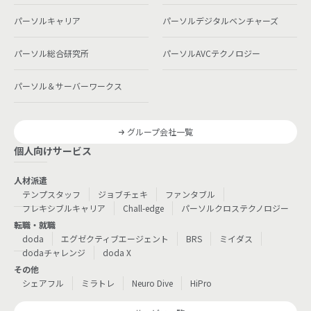
パーソルキャリア
パーソルデジタルベンチャーズ
パーソル総合研究所
パーソルAVCテクノロジー
パーソル＆サーバーワークス
グループ会社一覧
個人向けサービス
人材派遣
テンプスタッフ
ジョブチェキ
ファンタブル
フレキシブルキャリア
Chall-edge
パーソルクロステクノロジー
転職・就職
doda
エグゼクティブエージェント
BRS
ミイダス
dodaチャレンジ
doda X
その他
シェアフル
ミラトレ
Neuro Dive
HiPro