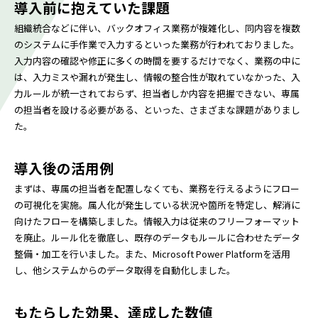
導入前に抱えていた課題
組織統合などに伴い、バックオフィス業務が複雑化し、同内容を複数
のシステムに手作業で入力するといった業務が行われておりました。
入力内容の確認や修正に多くの時間を要するだけでなく、業務の中に
は、入力ミスや漏れが発生し、情報の整合性が取れていなかった、入
力ルールが統一されておらず、担当者しか内容を把握できない、専属
の担当者を設ける必要がある、といった、さまざまな課題がありまし
た。
導入後の活用例
まずは、専属の担当者を配置しなくても、業務を行えるようにフロー
の可視化を実施。属人化が発生している状況や箇所を特定し、解消に
向けたフローを構築しました。情報入力は従来のフリーフォーマット
を廃止。ルール化を徹底し、既存のデータもルールに合わせたデータ
整備・加工を行いました。また、Microsoft Power Platformを活用
し、他システムからのデータ取得を自動化しました。
もたらした効果、達成した数値