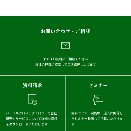
プレスリリース
調査
レポート
お問い合わせ・ご相談
メディア掲載
アーカイブから探す
まずはお気軽にご相談ください
当社の担当が確認してご連絡差し上げます
2026年
2025年
2024年
2023年
2022年
2021年
資料請求
セミナー
2020年
2019年
2018年
2017年
パーソルクロステクノロジーの会社
無料セミナー実施中！
過去に開催し
概要や
サービスについて詳細な資料
たセミナー動画もご視聴いただけま
をダウンロードいただけます
す