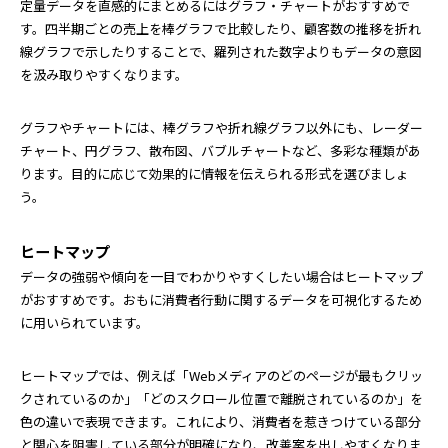
定量データを直感的にまとめるにはグラフ・チャートがおすすめで
す。四半期ごとの売上を棒グラフで比較したり、顧客数の推移を折れ
線グラフで示したりすることで、羅列された数字よりもデータの意図
を汲み取りやすくなります。
グラフやチャートには、棒グラフや折れ線グラフ以外にも、レーダー
チャート、円グラフ、散布図、バブルチャートなど、多彩な種類があ
ります。目的に応じて効果的に情報を伝えられる形式を選びましょ
う。
ヒートマップ
データの強弱や傾向を一目でわかりやすくしたい場合はヒートマップ
がおすすめです。おもに消費者行動に関するデータを可視化するため
に用いられています。
ヒートマップでは、例えば「Webメディアのどのページが最もクリッ
クされているのか」「どのスクロール位置で離脱されているのか」を
色の違いで表現できます。これにより、消費者を惹きつけている部分
と関心を阻害している部分が明確になり、改善案を出しやすくなりま