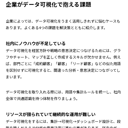
企業がデータ可視化で抱える課題
企業によっては、データ可視化をうまく活用しきれずに悩むケースも
あります。よくある4つの課題を解決策とともに紹介します。
社内にノウハウが不足している
データ可視化を経営方針や戦略の意思決定につなげるためには、グラ
フやチャート、マップを正しく作成するスキルが欠かせません。例え
ば、部門ごとに「成約顧客」「顧客」「リード顧客」などの似た用語
を区別せずに可視化すると、間違った分析・意思決定につながってし
まいます。
データ可視化を取り入れる際には、用語や集計ルールを統一し、社内
全体で共通認識を持つ体制を作りましょう。
リソースが限られていて継続的な運用が難しい
データ可視化をするには、集計→可視化→ダッシュボード設計と、段
階を踏んだうえで分析や意思決定に進む必要があります。従来のデー