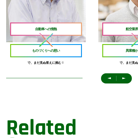
自動車への情熱
航空業界
ものづくりへの想い
異業種か
で、まだ見ぬ答えに挑む！
で、まだ見ぬ
＜
＞
Related