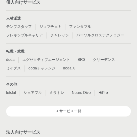
個人向けサービス
人材派遣
テンプスタッフ
ジョブチェキ
ファンタブル
フレキシブルキャリア
チャレッジ
パーソルクロステクノロジー
転職・就職
doda
エグゼクティブエージェント
BRS
クリーデンス
ミイダス
dodaチャレンジ
doda X
その他
lotsful
シェアフル
ミラトレ
Neuro Dive
HiPro
サービス一覧
法人向けサービス