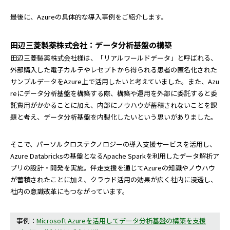
最後に、Azureの具体的な導入事例をご紹介します。
田辺三菱製薬株式会社：データ分析基盤の構築
田辺三菱製薬株式会社様は、「リアルワールドデータ」と呼ばれる、
外部購入した電子カルテやレセプトから得られる患者の匿名化された
サンプルデータをAzure上で活用したいと考えていました。また、Azu
reにデータ分析基盤を構築する際、構築や運用を外部に委託すると委
託費用がかかることに加え、内部にノウハウが蓄積されないことを課
題と考え、データ分析基盤を内製化したいという思いがありました。
そこで、パーソルクロステクノロジーの導入支援サービスを活用し、
Azure Databricksの基盤となるApache Sparkを利用したデータ解析ア
プリの設計・開発を実施。伴走支援を通じてAzureの知識やノウハウ
が蓄積されたことに加え、クラウド活用の効果が広く社内に浸透し、
社内の意識改革にもつながっています。
事例：
Microsoft Azureを活用してデータ分析基盤の構築を支援