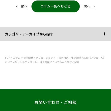
コラム一覧へもどる
< 前へ
次へ >
カテゴリ・アーカイブから探す
カテゴリから探す
TOP
コラム
技術開発・ソリューション
【事例付き】Microsoft Azure（アジュール）
とは？メリットやデメリット、導入支援についてわかりやすく解説
すべて
技術開発・ソリューション
DX推進・IT活用
経営・組織強化
エンジニア・人材採用
お問い合わせ・ご相談