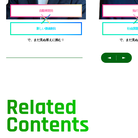
自動車開発
知の
新しい価値創出
社会課題
で、まだ見ぬ答えに挑む！
で、まだ見ぬ
＜
＞
Related
Contents