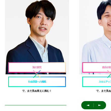
知の探究
自分が好
社会課題への挑戦
スキルアッ
で、まだ見ぬ答えに挑む！
で、まだ見ぬ
＜
＞